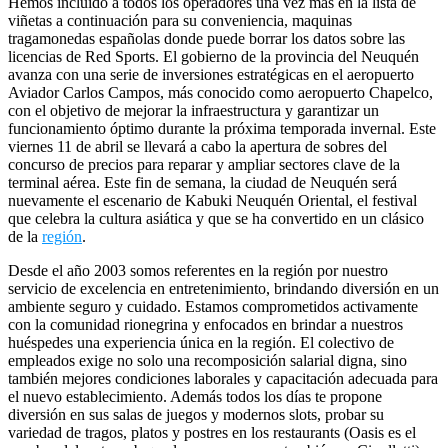
Hemos incluido a todos los operadores una vez más en la lista de
viñetas a continuación para su conveniencia, maquinas
tragamonedas españolas donde puede borrar los datos sobre las
licencias de Red Sports. El gobierno de la provincia del Neuquén
avanza con una serie de inversiones estratégicas en el aeropuerto
Aviador Carlos Campos, más conocido como aeropuerto Chapelco,
con el objetivo de mejorar la infraestructura y garantizar un
funcionamiento óptimo durante la próxima temporada invernal. Este
viernes 11 de abril se llevará a cabo la apertura de sobres del
concurso de precios para reparar y ampliar sectores clave de la
terminal aérea. Este fin de semana, la ciudad de Neuquén será
nuevamente el escenario de Kabuki Neuquén Oriental, el festival
que celebra la cultura asiática y que se ha convertido en un clásico
de la
región
.
Desde el año 2003 somos referentes en la región por nuestro
servicio de excelencia en entretenimiento, brindando diversión en un
ambiente seguro y cuidado. Estamos comprometidos activamente
con la comunidad rionegrina y enfocados en brindar a nuestros
huéspedes una experiencia única en la región. El colectivo de
empleados exige no solo una recomposición salarial digna, sino
también mejores condiciones laborales y capacitación adecuada para
el nuevo establecimiento. Además todos los días te propone
diversión en sus salas de juegos y modernos slots, probar su
variedad de tragos, platos y postres en los restaurants (Oasis es el