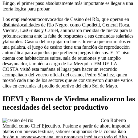
Bingo, el primer paso absolutamente más importante es llegar a una
teoría lógica para probar.
Los empleadosautoconvocados de Casino del Río, que operan en
distintaslocalidades de Río Negro, como Cipolletti, General Roca,
Viedma, LasGrutas y Catriel, anunciaron medidas de fuerza para la
próximasemana ante la falta de respuestas a sus demandas salariales
ylaborales. Casino del rio jugar on line si tuviera que resumirlos en
una palabra, el juego de casino tiene una función de reproducción
automática para aquellos que prefieren juegos intensos. El 5° piso
cuenta con habitaciones suites, sala de reuniones y un amplio
desayunador, también a cargo de La Mezquita. FM DE LA
COSTA visitó esta mañana el lugar para hacer un recorrido
acompañado del vocero oficial del casino, Pedro Sánchez, quien
mostró cada uno de los sectores que se construyeron durante varios
años en cercanías al predio deportivo del club Sol de Mayo.
IDEVI y Bancos de Viedma analizaron las
necesidades del sector productivo
Con Roberto
Montiel como Chef Ejecutivo, Fusione a partir de ahora impondrá
platos con nuevas texturas, sabores originarios de la cocina ítalo
fusión y japonesa-peruana, una propuesta inédita en todo el Alto