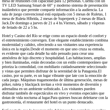
mesa de reuniones con capacidad para 12 personas. Cuenta con un
TV LED Samsung Smart de 60″ y moderno sistema de presentación
inalámbrico que permite compartir información a la audiencia. La
sala de juego convencional está equipada con 5 mesas de Ruletas, 1
mesa de Ruleta Híbrida, 2 mesas de Superpeek y 2 mesas de Black
Jack.De domingo a jueves de 21 a 4 hs.Viernes, sábado y vísperas
de feriado de 22 a 5 hs.
Hotel y Casino del Río se erige como un espacio donde el confort y
el entretenimiento convergen. Este elegante establecimiento combina
modernidad y calidez, ofreciendo a sus visitantes una experiencia
única en la región.Desde el momento en que uno cruza su entrada,
es evidente que cada detalle ha sido pensado para crear una
atmósfera de lujo discreto y hospitalidad. Las habitaciones, amplias
y bien iluminadas, están decoradas con un estilo contemporáneo que
prioriza la comodidad, con mobiliario cuidadosamente seleccionado
y vistas que permiten disfrutar de la serenidad de la Patagonia.El
casino, por su parte, es un lugar vibrante que late con la emoción de
cada juego. Máquinas tragamonedas de última generación, mesas de
póker, ruleta y blackjack invitan a vivir momentos de diversión y
adrenalina en un ambiente sofisticado. Los visitantes pueden
disfrutar también de espectáculos en vivo y eventos especiales que
dotan de vida nocturna al lugar.Para quienes buscan deleitarse con la
gastronomía, el restaurante del hotel es un punto destacado.