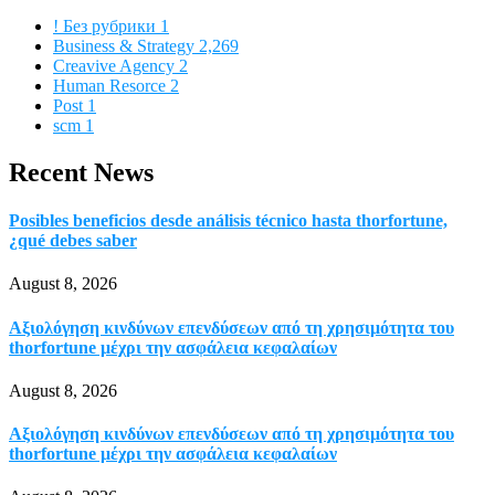
! Без рубрики
1
Business & Strategy
2,269
Creavive Agency
2
Human Resorce
2
Post
1
scm
1
Recent News
Posibles beneficios desde análisis técnico hasta thorfortune,
¿qué debes saber
August 8, 2026
Αξιολόγηση κινδύνων επενδύσεων από τη χρησιμότητα του
thorfortune μέχρι την ασφάλεια κεφαλαίων
August 8, 2026
Αξιολόγηση κινδύνων επενδύσεων από τη χρησιμότητα του
thorfortune μέχρι την ασφάλεια κεφαλαίων