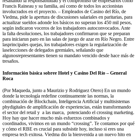
resaltando la responsabilidad y el compromiso de empresarios como
Francis Raineau y su familia, así como de todos los accionistas
involucrados en el proyecto. – Empleados de Casino del Río, de
Viedma, pide la apertura de discusiones salariales en paritarias, para
actualizar sueldos adonde los básicos no superan los 450 mil pesos,
según indicaron voceros de los trabajadores autoconvocados. Ante
la falta desoluciones, los trabajadores confirmaron que se preparan
para iniciarun paro en las salas de juego de azar en Río Negro. Entre
lasprincipales quejas, los trabajadores exigen la regularización de
laselecciones de delegados gremiales, señalando que
algunosrepresentantes tienen su mandato vencido desde hace más de
tresaños.
Información básica sobree Hotel y Casino Del Río – General
Roca
(Por Maqueda, junto a Maurizio y Rodriguez Otero) En un mundo
donde la tecnología redefine continuamente las normas, la
combinación de Blockchain, Inteligencia Artificial y multisistemas
phydigitales de amplificación de experiencias, están transformando
el sector del retail y a las marca, potenciando el crossing marketing.
Hoy hay que hacer mucho más esfuerzos combinados y
coordinados, vivimos en un mundo “crossing”. Te contamos por qué
y cómo el RBE es crucial para subsistir hoy, incluso si eres una
empresa tech exitosa. Viedma dio la bienvenida a un nuevo hito en