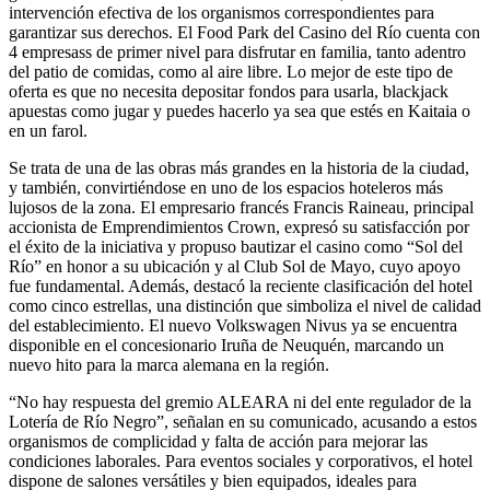
intervención efectiva de los organismos correspondientes para
garantizar sus derechos. El Food Park del Casino del Río cuenta con
4 empresass de primer nivel para disfrutar en familia, tanto adentro
del patio de comidas, como al aire libre. Lo mejor de este tipo de
oferta es que no necesita depositar fondos para usarla, blackjack
apuestas como jugar y puedes hacerlo ya sea que estés en Kaitaia o
en un farol.
Se trata de una de las obras más grandes en la historia de la ciudad,
y también, convirtiéndose en uno de los espacios hoteleros más
lujosos de la zona. El empresario francés Francis Raineau, principal
accionista de Emprendimientos Crown, expresó su satisfacción por
el éxito de la iniciativa y propuso bautizar el casino como “Sol del
Río” en honor a su ubicación y al Club Sol de Mayo, cuyo apoyo
fue fundamental. Además, destacó la reciente clasificación del hotel
como cinco estrellas, una distinción que simboliza el nivel de calidad
del establecimiento. El nuevo Volkswagen Nivus ya se encuentra
disponible en el concesionario Iruña de Neuquén, marcando un
nuevo hito para la marca alemana en la región.
“No hay respuesta del gremio ALEARA ni del ente regulador de la
Lotería de Río Negro”, señalan en su comunicado, acusando a estos
organismos de complicidad y falta de acción para mejorar las
condiciones laborales. Para eventos sociales y corporativos, el hotel
dispone de salones versátiles y bien equipados, ideales para