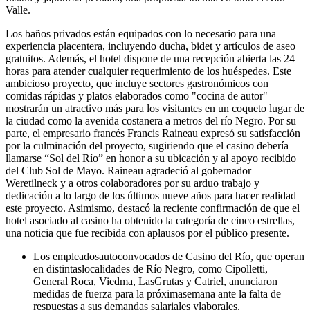
Valle.
Los baños privados están equipados con lo necesario para una
experiencia placentera, incluyendo ducha, bidet y artículos de aseo
gratuitos. Además, el hotel dispone de una recepción abierta las 24
horas para atender cualquier requerimiento de los huéspedes. Este
ambicioso proyecto, que incluye sectores gastronómicos con
comidas rápidas y platos elaborados como "cocina de autor"
mostrarán un atractivo más para los visitantes en un coqueto lugar de
la ciudad como la avenida costanera a metros del río Negro. Por su
parte, el empresario francés Francis Raineau expresó su satisfacción
por la culminación del proyecto, sugiriendo que el casino debería
llamarse “Sol del Río” en honor a su ubicación y al apoyo recibido
del Club Sol de Mayo. Raineau agradeció al gobernador
Weretilneck y a otros colaboradores por su arduo trabajo y
dedicación a lo largo de los últimos nueve años para hacer realidad
este proyecto. Asimismo, destacó la reciente confirmación de que el
hotel asociado al casino ha obtenido la categoría de cinco estrellas,
una noticia que fue recibida con aplausos por el público presente.
Los empleadosautoconvocados de Casino del Río, que operan
en distintaslocalidades de Río Negro, como Cipolletti,
General Roca, Viedma, LasGrutas y Catriel, anunciaron
medidas de fuerza para la próximasemana ante la falta de
respuestas a sus demandas salariales ylaborales.