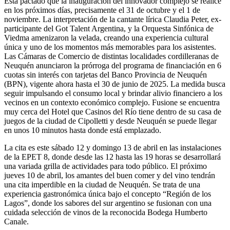
Está pactado que la inauguración del innovador complejo se realice
en los próximos días, precisamente el 31 de octubre y el 1 de
noviembre. La interpretación de la cantante lírica Claudia Peter, ex-
participante del Got Talent Argentina, y la Orquesta Sinfónica de
Viedma amenizaron la velada, creando una experiencia cultural
única y uno de los momentos más memorables para los asistentes.
Las Cámaras de Comercio de distintas localidades cordilleranas de
Neuquén anunciaron la prórroga del programa de financiación en 6
cuotas sin interés con tarjetas del Banco Provincia de Neuquén
(BPN), vigente ahora hasta el 30 de junio de 2025. La medida busca
seguir impulsando el consumo local y brindar alivio financiero a los
vecinos en un contexto económico complejo. Fusione se encuentra
muy cerca del Hotel que Casinos del Río tiene dentro de su casa de
juegos de la ciudad de Cipolletti y desde Neuquén se puede llegar
en unos 10 minutos hasta donde está emplazado.
La cita es este sábado 12 y domingo 13 de abril en las instalaciones
de la EPET 8, donde desde las 12 hasta las 19 horas se desarrollará
una variada grilla de actividades para todo público. El próximo
jueves 10 de abril, los amantes del buen comer y del vino tendrán
una cita imperdible en la ciudad de Neuquén. Se trata de una
experiencia gastronómica única bajo el concepto “Región de los
Lagos”, donde los sabores del sur argentino se fusionan con una
cuidada selección de vinos de la reconocida Bodega Humberto
Canale.