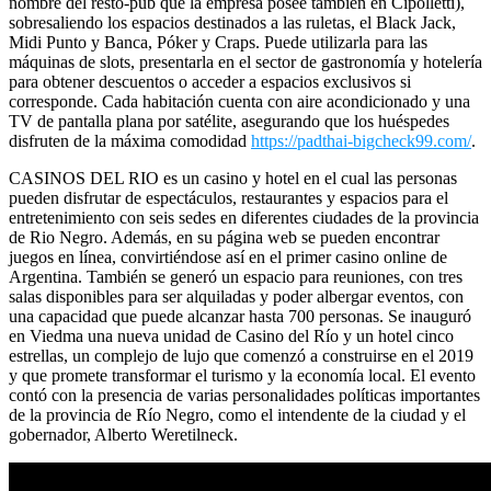
nombre del resto-pub que la empresa posee también en Cipolletti),
sobresaliendo los espacios destinados a las ruletas, el Black Jack,
Midi Punto y Banca, Póker y Craps. Puede utilizarla para las
máquinas de slots, presentarla en el sector de gastronomía y hotelería
para obtener descuentos o acceder a espacios exclusivos si
corresponde. Cada habitación cuenta con aire acondicionado y una
TV de pantalla plana por satélite, asegurando que los huéspedes
disfruten de la máxima comodidad
https://padthai-bigcheck99.com/
.
CASINOS DEL RIO es un casino y hotel en el cual las personas
pueden disfrutar de espectáculos, restaurantes y espacios para el
entretenimiento con seis sedes en diferentes ciudades de la provincia
de Rio Negro. Además, en su página web se pueden encontrar
juegos en línea, convirtiéndose así en el primer casino online de
Argentina. También se generó un espacio para reuniones, con tres
salas disponibles para ser alquiladas y poder albergar eventos, con
una capacidad que puede alcanzar hasta 700 personas. Se inauguró
en Viedma una nueva unidad de Casino del Río y un hotel cinco
estrellas, un complejo de lujo que comenzó a construirse en el 2019
y que promete transformar el turismo y la economía local. El evento
contó con la presencia de varias personalidades políticas importantes
de la provincia de Río Negro, como el intendente de la ciudad y el
gobernador, Alberto Weretilneck.