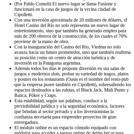
(Por Pablo Comoli) El nuevo lugar se llama Fusione y
funcionará en la casa de juegos de la vecina ciudad de
Cipolletti.
Con una inversión aproximada de 20 millones de dólares, el
Hotel Casino del Río no solo representa un nuevo lugar de
entretenimiento, sino que también ha generado empleo para
más de 200 obreros de la construcción, de los cuales el 70%
proviene de la mano de obra.
Con la inauguración del Casino del Río, Viedma no solo
avanza hacia un futuro prometedor, sino que también reafirma
su posición como un centro de atracción turística y de
inversión en la Patagonia argentina.
Además todos los días te propone diversión en sus salas de
juegos y modernos slots, probar su variedad de tragos, platos
y postres en los restaurants (Oasis es el nombre del resto-pub
que la empresa posee también en Cipolletti), sobresaliendo los
espacios destinados a las ruletas, el Black Jack, Midi Punto y
Banca, Póker y Craps.
Esta estabilidad, según sus palabras, conduce a la
previsibilidad jurídica y a la seguridad económica, factores
que brindan al sector privado y a los inversionistas la
confianza necesaria para emprender proyectos de gran
envergadura.
El módulo online es un espacio cómodo equipado con
módulos para acceder a juegos online de delrio.bet.ar para