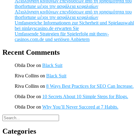
Αξιολόγηση κινδύνων επενδύσεων από τη χρησιμότητα του
thorfortune μέχρι την ασφάλεια κεφαλαίων
Αξιολόγηση κινδύνων επενδύσεων από τη χρησιμότητα του
thorfortune μέχρι την ασφάλεια κεφαλαίων
Umfangreiche Informationen zur Sicherheit und Spielauswahl
bei ninlayscasino.de erwarten Sie
Umfassende Strategien für Spielerfolg mit thenv-
casinos.com.de und seriösen Anbietern
Recent Comments
Obila Doe
on
Black Suit
Riva Collins
on
Black Suit
Riva Collins
on
8 Ways Best Practices for SEO Can Increase.
Obila Doe
on
10 Secrets About 10 Simple Steps for Blogs.
Obila Doe
on
Why You’ll Never Succeed at 7 Habits.
Categories