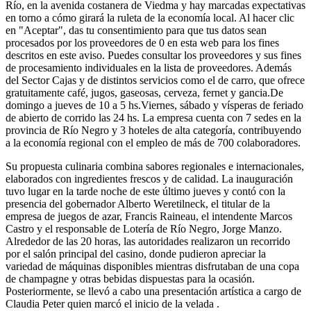
Río, en la avenida costanera de Viedma y hay marcadas expectativas
en torno a cómo girará la ruleta de la economía local. Al hacer clic
en "Aceptar", das tu consentimiento para que tus datos sean
procesados por los proveedores de 0 en esta web para los fines
descritos en este aviso. Puedes consultar los proveedores y sus fines
de procesamiento individuales en la lista de proveedores. Además
del Sector Cajas y de distintos servicios como el de carro, que ofrece
gratuitamente café, jugos, gaseosas, cerveza, fernet y gancia.De
domingo a jueves de 10 a 5 hs.Viernes, sábado y vísperas de feriado
de abierto de corrido las 24 hs. La empresa cuenta con 7 sedes en la
provincia de Río Negro y 3 hoteles de alta categoría, contribuyendo
a la economía regional con el empleo de más de 700 colaboradores.
Su propuesta culinaria combina sabores regionales e internacionales,
elaborados con ingredientes frescos y de calidad. La inauguración
tuvo lugar en la tarde noche de este último jueves y contó con la
presencia del gobernador Alberto Weretilneck, el titular de la
empresa de juegos de azar, Francis Raineau, el intendente Marcos
Castro y el responsable de Lotería de Río Negro, Jorge Manzo.
Alrededor de las 20 horas, las autoridades realizaron un recorrido
por el salón principal del casino, donde pudieron apreciar la
variedad de máquinas disponibles mientras disfrutaban de una copa
de champagne y otras bebidas dispuestas para la ocasión.
Posteriormente, se llevó a cabo una presentación artística a cargo de
Claudia Peter quien marcó el inicio de la velada .