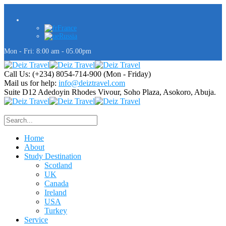
France
Russia
Mon - Fri: 8:00 am - 05.00pm
Call Us: (+234) 8054-714-900
(Mon - Friday)
Mail us for help:
info@deiztravel.com
Suite D12 Adedoyin Rhodes Vivour,
Soho Plaza, Asokoro, Abuja.
Home
About
Study Destination
Scotland
UK
Canada
Ireland
USA
Turkey
Service